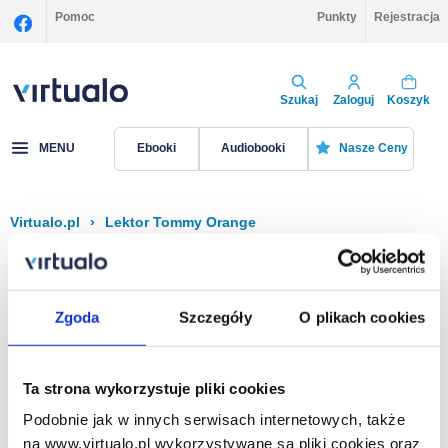
Pomoc
Punkty
Rejestracja
Szukaj
Zaloguj
Koszyk
MENU
Ebooki
Audiobooki
Nasze Ceny
Virtualo.pl
›
Lektor Tommy Orange
Filtruj
Sortuj
Tommy Orange
Zgoda
Szczegóły
O plikach cookies
Brak pozycji.
Ta strona wykorzystuje pliki cookies
Podobnie jak w innych serwisach internetowych, także
Na stronie
40
na www.virtualo.pl wykorzystywane są pliki cookies oraz