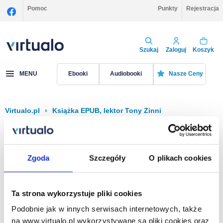
Pomoc
Punkty
Rejestracja
Szukaj
Zaloguj
Koszyk
MENU
Ebooki
Audiobooki
Nasze Ceny
Virtualo.pl
›
Książka EPUB, lektor Tony Zinni
Filtruj
Sortuj
Książka EPUB, Tony Zinni
Zgoda
Szczegóły
O plikach cookies
Brak pozycji.
Ta strona wykorzystuje pliki cookies
Podobnie jak w innych serwisach internetowych, także
Na stronie
40
na www.virtualo.pl wykorzystywane są pliki cookies oraz