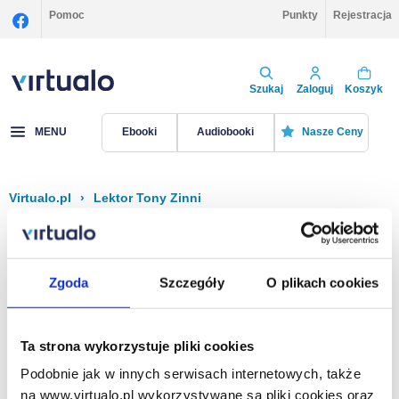
Pomoc
Punkty
Rejestracja
Szukaj
Zaloguj
Koszyk
MENU
Ebooki
Audiobooki
Nasze Ceny
Virtualo.pl
›
Lektor Tony Zinni
Filtruj
Sortuj
Tony Zinni
Zgoda
Szczegóły
O plikach cookies
Brak pozycji.
Ta strona wykorzystuje pliki cookies
Podobnie jak w innych serwisach internetowych, także
Na stronie
40
na www.virtualo.pl wykorzystywane są pliki cookies oraz