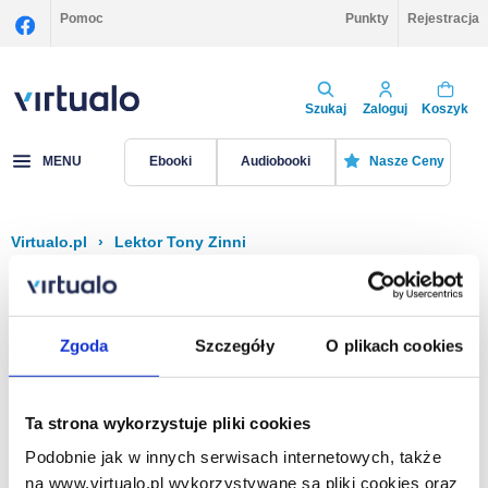
Pomoc
Punkty
Rejestracja
Szukaj
Zaloguj
Koszyk
MENU
Ebooki
Audiobooki
Nasze Ceny
Virtualo.pl
›
Lektor Tony Zinni
Filtruj
Sortuj
Tony Zinni
Zgoda
Szczegóły
O plikach cookies
Brak pozycji.
Ta strona wykorzystuje pliki cookies
Podobnie jak w innych serwisach internetowych, także
Na stronie
40
na www.virtualo.pl wykorzystywane są pliki cookies oraz