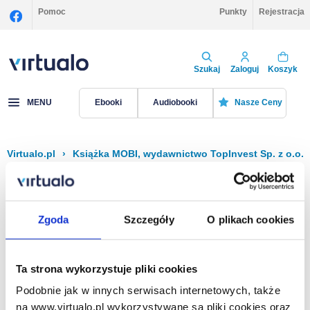
Pomoc
Punkty
Rejestracja
Szukaj
Zaloguj
Koszyk
MENU
Ebooki
Audiobooki
Nasze Ceny
Virtualo.pl
›
Książka MOBI, wydawnictwo TopInvest Sp. z o.o.
Filtruj
Sortuj
Książka MOBI, TopInvest Sp. z o.o.
Zgoda
Szczegóły
O plikach cookies
Brak pozycji.
Ta strona wykorzystuje pliki cookies
Podobnie jak w innych serwisach internetowych, także
Na stronie
40
na www.virtualo.pl wykorzystywane są pliki cookies oraz