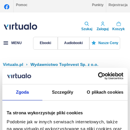
Pomoc
Punkty
Rejestracja
Szukaj
Zaloguj
Koszyk
MENU
Ebooki
Audiobooki
Nasze Ceny
Virtualo.pl
›
Wydawnictwo TopInvest Sp. z o.o.
Filtruj
Sortuj
TopInvest Sp. z o.o.
Zgoda
Szczegóły
O plikach cookies
Brak pozycji.
Ta strona wykorzystuje pliki cookies
Podobnie jak w innych serwisach internetowych, także
Na stronie
40
na www.virtualo.pl wykorzystywane są pliki cookies oraz