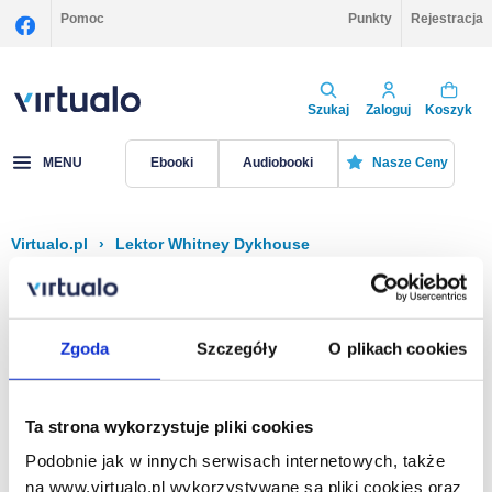
Pomoc
Punkty
Rejestracja
Szukaj
Zaloguj
Koszyk
MENU
Ebooki
Audiobooki
Nasze Ceny
Virtualo.pl
›
Lektor Whitney Dykhouse
Filtruj
Sortuj
Whitney Dykhouse
Zgoda
Szczegóły
O plikach cookies
Brak pozycji.
Ta strona wykorzystuje pliki cookies
Podobnie jak w innych serwisach internetowych, także
Na stronie
40
na www.virtualo.pl wykorzystywane są pliki cookies oraz