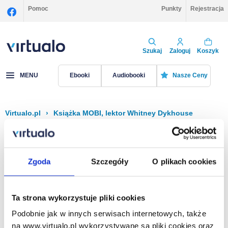
Pomoc
Punkty
Rejestracja
Szukaj
Zaloguj
Koszyk
MENU
Ebooki
Audiobooki
Nasze Ceny
Virtualo.pl
›
Książka MOBI, lektor Whitney Dykhouse
Filtruj
Sortuj
Książka MOBI, Whitney Dykhouse
Zgoda
Szczegóły
O plikach cookies
Brak pozycji.
Ta strona wykorzystuje pliki cookies
Podobnie jak w innych serwisach internetowych, także
Na stronie
40
na www.virtualo.pl wykorzystywane są pliki cookies oraz