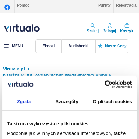
Pomoc
Punkty
Rejestracja
Szukaj
Zaloguj
Koszyk
MENU
Ebooki
Audiobooki
Nasze Ceny
Virtualo.pl
›
Książka MOBI, wydawnictwo Wydawnictwo Ambaje
Filtruj
Sortuj
Książka MOBI, Wydawnictwo Ambaje
Zgoda
Szczegóły
O plikach cookies
Brak pozycji.
Ta strona wykorzystuje pliki cookies
Podobnie jak w innych serwisach internetowych, także