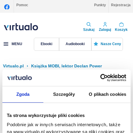
Pomoc
Punkty
Rejestracja
Szukaj
Zaloguj
Koszyk
MENU
Ebooki
Audiobooki
Nasze Ceny
Virtualo.pl
›
Książka MOBI, lektor Declan Power
Filtruj
Sortuj
Książka MOBI, Declan Power
Zgoda
Szczegóły
O plikach cookies
Brak pozycji.
Ta strona wykorzystuje pliki cookies
Podobnie jak w innych serwisach internetowych, także
Na stronie
40
na www.virtualo.pl wykorzystywane są pliki cookies oraz