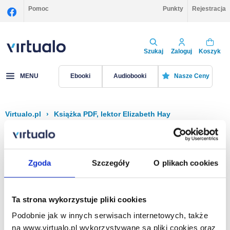
Pomoc
Punkty
Rejestracja
Szukaj
Zaloguj
Koszyk
MENU
Ebooki
Audiobooki
Nasze Ceny
Virtualo.pl
›
Książka PDF, lektor Elizabeth Hay
Filtruj
Sortuj
Książka PDF, Elizabeth Hay
Zgoda
Szczegóły
O plikach cookies
Brak pozycji.
Ta strona wykorzystuje pliki cookies
Podobnie jak w innych serwisach internetowych, także
Na stronie
40
na www.virtualo.pl wykorzystywane są pliki cookies oraz