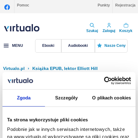
Pomoc
Punkty
Rejestracja
Szukaj
Zaloguj
Koszyk
MENU
Ebooki
Audiobooki
Nasze Ceny
Virtualo.pl
›
Książka EPUB, lektor Elliott Hill
Filtruj
Sortuj
Książka EPUB, Elliott Hill
Zgoda
Szczegóły
O plikach cookies
Brak pozycji.
Ta strona wykorzystuje pliki cookies
Podobnie jak w innych serwisach internetowych, także
Na stronie
40
na www.virtualo.pl wykorzystywane są pliki cookies oraz