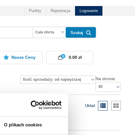
Punkty
Rejestracja
Logowanie
Cała oferta
Szukaj
0
Nasze Ceny
0.00 zł
Na stronie
Ilość sprzedaży: od najwyższej
40
Układ
O plikach cookies