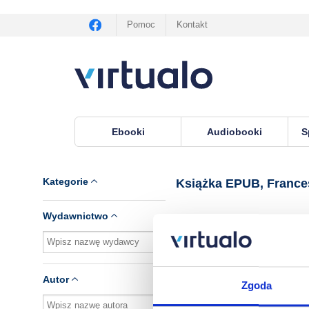
Pomoc
Kontakt
Ebooki
Audiobooki
S
Virtualo.pl
›
Książka EPUB, lektor Frances Jeate
Kategorie
Książka EPUB, France
Wydawnictwo
Brak pozycji.
Autor
Zgoda