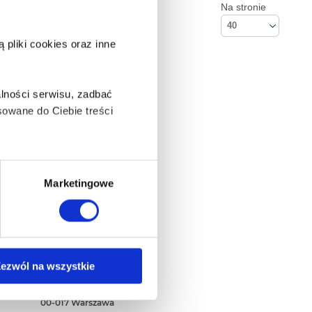
Na stronie
40
pliki cookies oraz inne
lności serwisu, zadbać
owane do Ciebie treści
ą także takie, które wymagają
Marketingowe
na ikonę w lewym dolnym
Kontakt
ezwól na wszystkie
Empik S.A
ul. Marszałkowska 104/122
anych osobowych, w tym
00-017 Warszawa