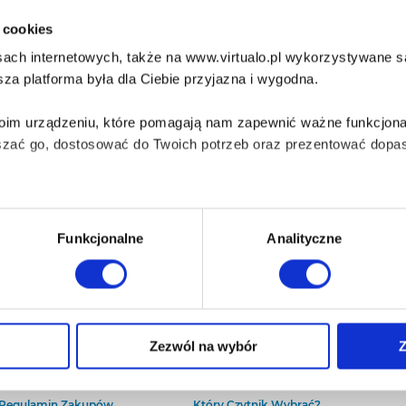
i cookies
ach internetowych, także na www.virtualo.pl wykorzystywane są 
za platforma była dla Ciebie przyjazna i wygodna.
Twoim urządzeniu, które pomagają nam zapewnić ważne funkcjona
szać go, dostosować do Twoich potrzeb oraz prezentować dopas
iezbędne do prawidłowego i bezpiecznego działania serwisu - s
Funkcjonalne
Analityczne
wi Twoje doświadczenia jeśli jesteś naszym Użytkownikiem.
 dobrowolna i można ją zmienić w dowolnym momencie, klikając 
O Virtualo
Baza wiedzy
Zezwól na wybór
Z
Kontakt
Który Format Ebooka Wybrać?
O Nas
Naucz Się Słuchać Audiobooków
aniu przez nas z plików cookies oraz o przetwarzaniu Twoich d
Regulamin Zakupów
Który Czytnik Wybrać?
ieniach, znajdziesz w naszej
Polityce prywatności
.