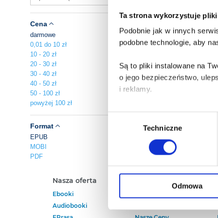
Ta strona wykorzystuje plik
Cena
Podobnie jak w innych serwis
darmowe
podobne technologie, aby nas
0,01 do 10 zł
10 - 20 zł
20 - 30 zł
Są to pliki instalowane na 
30 - 40 zł
o jego bezpieczeństwo, ulep
40 - 50 zł
i reklamy.
50 - 100 zł
powyżej 100 zł
Poza plikami, które są nam n
Wybór
Twojej zgody.
Format
Techniczne
zgody
EPUB
MOBI
Każda udzielona zgoda popra
PDF
Zgoda na pliki cookies jest
Nasza oferta
Polecamy
rogu strony.
Odmowa
Ebooki
Darmowe Ebooki
Audiobooki
Ebooki Na Kindle
Więcej informacji o korzyst
EPrasa
Nasze Ceny
o przysługujących Ci uprawn