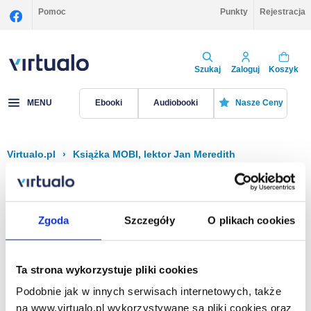
Pomoc
Punkty
Rejestracja
Szukaj
Zaloguj
Koszyk
MENU
Ebooki
Audiobooki
Nasze Ceny
Virtualo.pl
›
Książka MOBI, lektor Jan Meredith
Filtruj
Sortuj
Książka MOBI, Jan Meredith
Zgoda
Szczegóły
O plikach cookies
Brak pozycji.
Ta strona wykorzystuje pliki cookies
Podobnie jak w innych serwisach internetowych, także
Na stronie
40
na www.virtualo.pl wykorzystywane są pliki cookies oraz