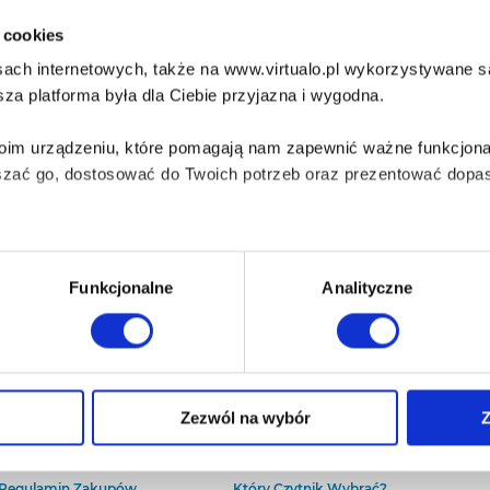
i cookies
ach internetowych, także na www.virtualo.pl wykorzystywane są 
za platforma była dla Ciebie przyjazna i wygodna.
Twoim urządzeniu, które pomagają nam zapewnić ważne funkcjona
szać go, dostosować do Twoich potrzeb oraz prezentować dopas
iezbędne do prawidłowego i bezpiecznego działania serwisu - s
Funkcjonalne
Analityczne
wi Twoje doświadczenia jeśli jesteś naszym Użytkownikiem.
 dobrowolna i można ją zmienić w dowolnym momencie, klikając 
O Virtualo
Baza wiedzy
Zezwól na wybór
Z
Kontakt
Który Format Ebooka Wybrać?
O Nas
Naucz Się Słuchać Audiobooków
aniu przez nas z plików cookies oraz o przetwarzaniu Twoich d
Regulamin Zakupów
Który Czytnik Wybrać?
ieniach, znajdziesz w naszej
Polityce prywatności
.