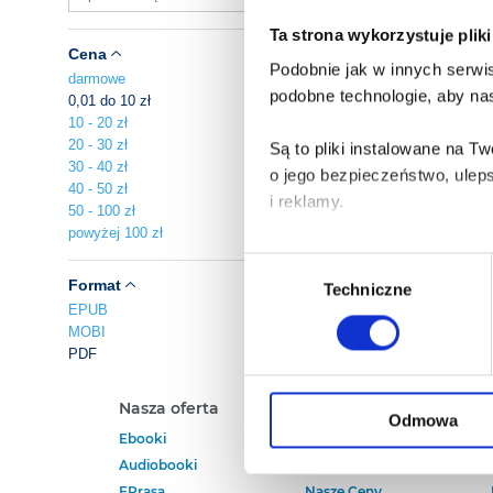
Ta strona wykorzystuje plik
Cena
Podobnie jak w innych serwis
darmowe
podobne technologie, aby nas
0,01 do 10 zł
10 - 20 zł
20 - 30 zł
Są to pliki instalowane na 
30 - 40 zł
o jego bezpieczeństwo, ulep
40 - 50 zł
i reklamy.
50 - 100 zł
powyżej 100 zł
Poza plikami, które są nam n
Wybór
Twojej zgody.
Format
Techniczne
zgody
EPUB
MOBI
Każda udzielona zgoda popra
PDF
Zgoda na pliki cookies jest
Nasza oferta
Polecamy
rogu strony.
Odmowa
Ebooki
Darmowe Ebooki
Audiobooki
Ebooki Na Kindle
Więcej informacji o korzyst
EPrasa
Nasze Ceny
o przysługujących Ci uprawn