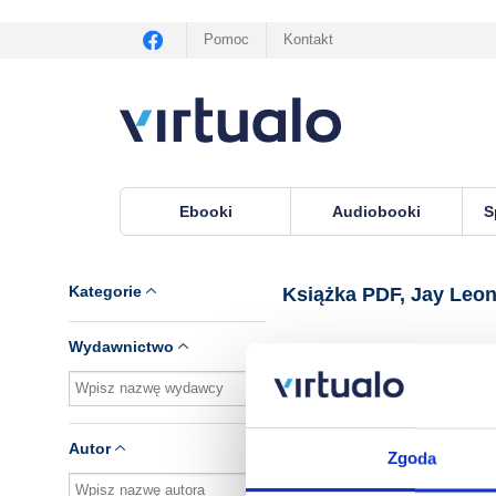
Pomoc
Kontakt
Ebooki
Audiobooki
S
Virtualo.pl
›
Książka PDF, lektor Jay Leonhart
Kategorie
Książka PDF, Jay Leon
Wydawnictwo
Brak pozycji.
Autor
Zgoda