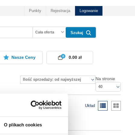
Punkty
Rejestracja
Logowanie
Cała oferta
Szukaj
0
Nasze Ceny
0.00 zł
Na stronie
Ilość sprzedaży: od najwyższej
40
Układ
O plikach cookies