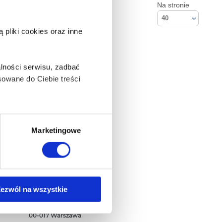
Na stronie
40
pliki cookies oraz inne
lności serwisu, zadbać
owane do Ciebie treści
ą także takie, które wymagają
Marketingowe
na ikonę w lewym dolnym
Kontakt
ezwól na wszystkie
Empik S.A
ul. Marszałkowska 104/122
anych osobowych, w tym
00-017 Warszawa