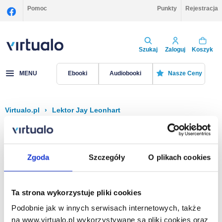
Pomoc
Punkty
Rejestracja
Szukaj
Zaloguj
Koszyk
MENU
Ebooki
Audiobooki
Nasze Ceny
Virtualo.pl
›
Lektor Jay Leonhart
Filtruj
Sortuj
Jay Leonhart
Zgoda
Szczegóły
O plikach cookies
Brak pozycji.
Ta strona wykorzystuje pliki cookies
Podobnie jak w innych serwisach internetowych, także
Na stronie
40
na www.virtualo.pl wykorzystywane są pliki cookies oraz