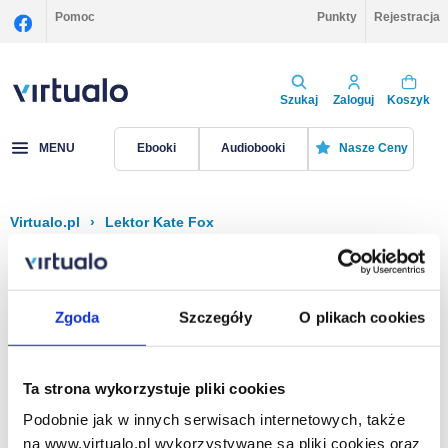
Pomoc
Punkty
Rejestracja
Szukaj
Zaloguj
Koszyk
MENU
Ebooki
Audiobooki
Nasze Ceny
Virtualo.pl
›
Lektor Kate Fox
Filtruj
Sortuj
Kate Fox
Zgoda
Szczegóły
O plikach cookies
Brak pozycji.
Ta strona wykorzystuje pliki cookies
Podobnie jak w innych serwisach internetowych, także
Na stronie
40
na www.virtualo.pl wykorzystywane są pliki cookies oraz