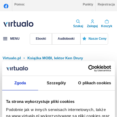
Pomoc
Punkty
Rejestracja
Szukaj
Zaloguj
Koszyk
MENU
Ebooki
Audiobooki
Nasze Ceny
Virtualo.pl
›
Książka MOBI, lektor Ken Drury
Filtruj
Sortuj
Książka MOBI, Ken Drury
Zgoda
Szczegóły
O plikach cookies
Brak pozycji.
Ta strona wykorzystuje pliki cookies
Podobnie jak w innych serwisach internetowych, także
Na stronie
40
na www.virtualo.pl wykorzystywane są pliki cookies oraz