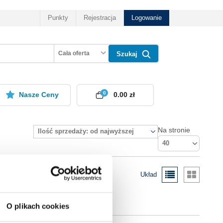
Punkty
Rejestracja
Logowanie
Cała oferta
Szukaj
0
Nasze Ceny
0.00 zł
Na stronie
Ilość sprzedaży: od najwyższej
40
Układ
O plikach cookies