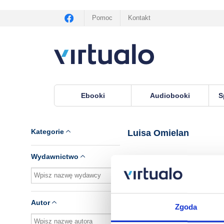
Pomoc
Kontakt
Ebooki
Audiobooki
S
Virtualo.pl
›
Lektor Luisa Omielan
Kategorie
Luisa Omielan
Wydawnictwo
Brak pozycji.
Autor
Zgoda