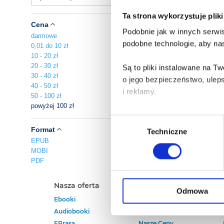
Ta strona wykorzystuje plik
Cena
Podobnie jak w innych serwis
darmowe
podobne technologie, aby nas
0,01 do 10 zł
10 - 20 zł
20 - 30 zł
Są to pliki instalowane na 
30 - 40 zł
o jego bezpieczeństwo, ulep
40 - 50 zł
i reklamy.
50 - 100 zł
powyżej 100 zł
Poza plikami, które są nam n
Wybór
Twojej zgody.
Format
Techniczne
zgody
EPUB
MOBI
Każda udzielona zgoda popra
PDF
Zgoda na pliki cookies jest
Nasza oferta
Polecamy
rogu strony.
Odmowa
Ebooki
Darmowe Ebooki
Audiobooki
Ebooki Na Kindle
Więcej informacji o korzyst
EPrasa
Nasze Ceny
o przysługujących Ci uprawn