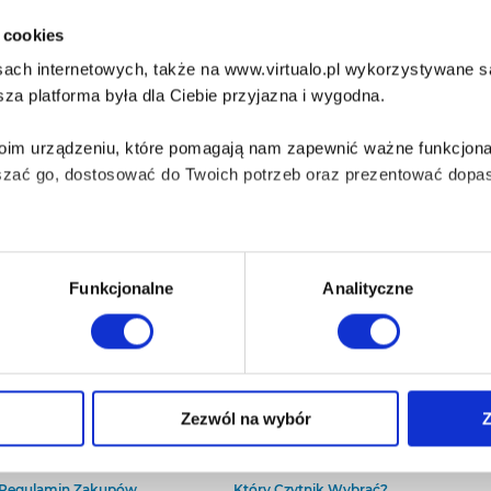
i cookies
ach internetowych, także na www.virtualo.pl wykorzystywane są 
za platforma była dla Ciebie przyjazna i wygodna.
Twoim urządzeniu, które pomagają nam zapewnić ważne funkcjona
szać go, dostosować do Twoich potrzeb oraz prezentować dopas
iezbędne do prawidłowego i bezpiecznego działania serwisu - s
Funkcjonalne
Analityczne
wi Twoje doświadczenia jeśli jesteś naszym Użytkownikiem.
 dobrowolna i można ją zmienić w dowolnym momencie, klikając 
O Virtualo
Baza wiedzy
Zezwól na wybór
Z
Kontakt
Który Format Ebooka Wybrać?
O Nas
Naucz Się Słuchać Audiobooków
aniu przez nas z plików cookies oraz o przetwarzaniu Twoich d
Regulamin Zakupów
Który Czytnik Wybrać?
ieniach, znajdziesz w naszej
Polityce prywatności
.