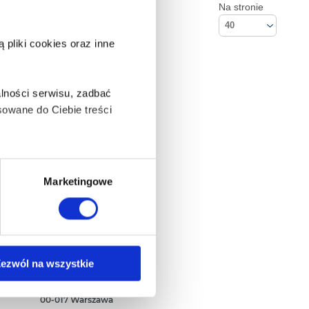
Na stronie
40
pliki cookies oraz inne
lności serwisu, zadbać
owane do Ciebie treści
ą także takie, które wymagają
Marketingowe
na ikonę w lewym dolnym
Kontakt
ezwól na wszystkie
Empik S.A
ul. Marszałkowska 104/122
anych osobowych, w tym
00-017 Warszawa