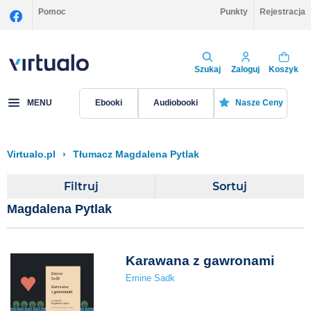
Pomoc
Punkty
Rejestracja
Szukaj
Zaloguj
Koszyk
MENU
Ebooki
Audiobooki
Nasze Ceny
Virtualo.pl
›
Tłumacz Magdalena Pytlak
Filtruj
Sortuj
Magdalena Pytlak
Karawana z gawronami
Emine Sadk