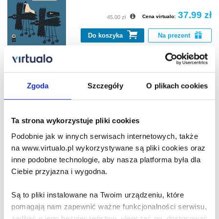
37.99 zł
Cena virtualo:
45.00 zł
Do koszyka
Na prezent
Schron przeciwczasowy
Georgi Gospodinow
Zgoda
Szczegóły
O plikach cookies
30.99 zł
Ta strona wykorzystuje pliki cookies
Cena virtualo:
44.90 zł
Podobnie jak w innych serwisach internetowych, także
Do koszyka
Na prezent
na www.virtualo.pl wykorzystywane są pliki cookies oraz
inne podobne technologie, aby nasza platforma była dla
Ciebie przyjazna i wygodna.
Fizyka smutku
Georgi Gospodinow
Są to pliki instalowane na Twoim urządzeniu, które
pomagają nam zapewnić ważne funkcjonalności serwisu,
zadbać o jego bezpieczeństwo, ulepszać go, dostosować