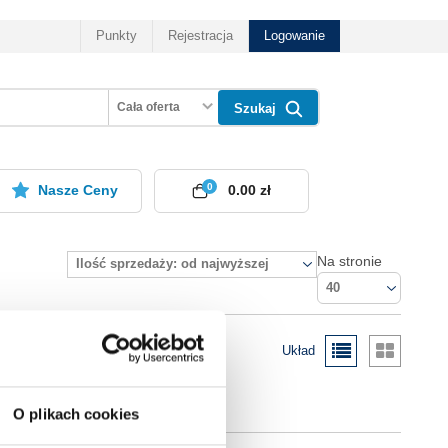
Punkty
Rejestracja
Logowanie
Cała oferta
Szukaj
0
Nasze Ceny
0.00 zł
Na stronie
Ilość sprzedaży: od najwyższej
40
Układ
O plikach cookies