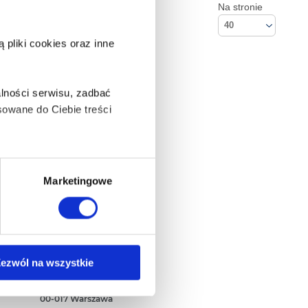
Na stronie
40
pliki cookies oraz inne
lności serwisu, zadbać
owane do Ciebie treści
ą także takie, które wymagają
Marketingowe
na ikonę w lewym dolnym
Kontakt
ezwól na wszystkie
Empik S.A
ul. Marszałkowska 104/122
anych osobowych, w tym
00-017 Warszawa