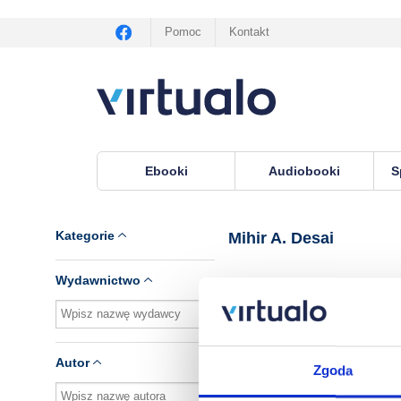
Pomoc
Kontakt
Ebooki
Audiobooki
S
Virtualo.pl
›
Lektor Mihir A. Desai
Kategorie
Mihir A. Desai
Wydawnictwo
Brak pozycji.
Autor
Zgoda