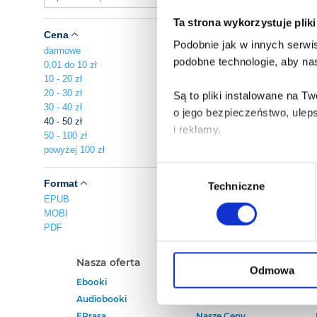
Ta strona wykorzystuje plik
Cena
Podobnie jak w innych serwis
darmowe
podobne technologie, aby nas
0,01 do 10 zł
10 - 20 zł
20 - 30 zł
Są to pliki instalowane na 
30 - 40 zł
o jego bezpieczeństwo, ulep
40 - 50 zł
i reklamy.
50 - 100 zł
powyżej 100 zł
Poza plikami, które są nam n
Wybór
Twojej zgody.
Format
Techniczne
zgody
EPUB
MOBI
Każda udzielona zgoda popra
PDF
Zgoda na pliki cookies jest
Nasza oferta
Polecamy
rogu strony.
Odmowa
Ebooki
Darmowe Ebooki
Audiobooki
Ebooki Na Kindle
Więcej informacji o korzyst
EPrasa
Nasze Ceny
o przysługujących Ci uprawn