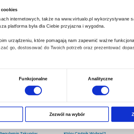
i cookies
ach internetowych, także na www.virtualo.pl wykorzystywane są 
za platforma była dla Ciebie przyjazna i wygodna.
Twoim urządzeniu, które pomagają nam zapewnić ważne funkcjona
szać go, dostosować do Twoich potrzeb oraz prezentować dopas
iezbędne do prawidłowego i bezpiecznego działania serwisu - s
Funkcjonalne
Analityczne
wi Twoje doświadczenia jeśli jesteś naszym Użytkownikiem.
 dobrowolna i można ją zmienić w dowolnym momencie, klikając 
O Virtualo
Baza wiedzy
Zezwól na wybór
Z
Kontakt
Który Format Ebooka Wybrać?
O Nas
Naucz Się Słuchać Audiobooków
aniu przez nas z plików cookies oraz o przetwarzaniu Twoich d
Regulamin Zakupów
Który Czytnik Wybrać?
ieniach, znajdziesz w naszej
Polityce prywatności
.