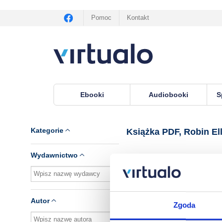
Pomoc
Kontakt
Ebooki
Audiobooki
S
Virtualo.pl
›
Książka PDF, lektor Robin Ellis
Kategorie
Książka PDF, Robin Ell
Wydawnictwo
Brak pozycji.
Autor
Zgoda