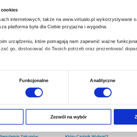
i cookies
ach internetowych, także na www.virtualo.pl wykorzystywane są 
za platforma była dla Ciebie przyjazna i wygodna.
Twoim urządzeniu, które pomagają nam zapewnić ważne funkcjona
szać go, dostosować do Twoich potrzeb oraz prezentować dopas
iezbędne do prawidłowego i bezpiecznego działania serwisu - s
Funkcjonalne
Analityczne
wi Twoje doświadczenia jeśli jesteś naszym Użytkownikiem.
 dobrowolna i można ją zmienić w dowolnym momencie, klikając 
O Virtualo
Baza wiedzy
Zezwól na wybór
Z
Kontakt
Który Format Ebooka Wybrać?
O Nas
Naucz Się Słuchać Audiobooków
aniu przez nas z plików cookies oraz o przetwarzaniu Twoich d
Regulamin Zakupów
Który Czytnik Wybrać?
ieniach, znajdziesz w naszej
Polityce prywatności
.