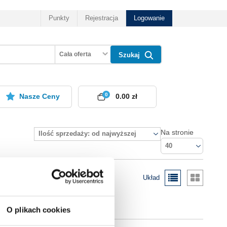
Punkty
Rejestracja
Logowanie
Cała oferta
Szukaj
0
Nasze Ceny
0.00 zł
Na stronie
Ilość sprzedaży: od najwyższej
40
Układ
O plikach cookies