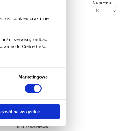
Na stronie
40
pliki cookies oraz inne
lności serwisu, zadbać
owane do Ciebie treści
ą także takie, które wymagają
Marketingowe
na ikonę w lewym dolnym
Kontakt
ezwól na wszystkie
Empik S.A
ul. Marszałkowska 104/122
anych osobowych, w tym
00-017 Warszawa