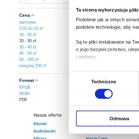
Ta strona wykorzystuje plik
Cena
Podobnie jak w innych serwis
darmowe
podobne technologie, aby nas
0,01 do 10 zł
10 - 20 zł
20 - 30 zł
Są to pliki instalowane na 
30 - 40 zł
o jego bezpieczeństwo, ulep
40 - 50 zł
i reklamy.
50 - 100 zł
powyżej 100 zł
Poza plikami, które są nam n
Wybór
Twojej zgody.
Format
Techniczne
zgody
EPUB
MOBI
Każda udzielona zgoda popra
PDF
Zgoda na pliki cookies jest
Nasza oferta
Polecamy
rogu strony.
Odmowa
Ebooki
Darmowe Ebooki
Audiobooki
Ebooki Na Kindle
Więcej informacji o korzyst
EPrasa
Nasze Ceny
o przysługujących Ci uprawn