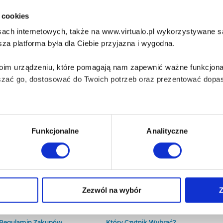
i cookies
ach internetowych, także na www.virtualo.pl wykorzystywane są 
za platforma była dla Ciebie przyjazna i wygodna.
Twoim urządzeniu, które pomagają nam zapewnić ważne funkcjona
szać go, dostosować do Twoich potrzeb oraz prezentować dopas
iezbędne do prawidłowego i bezpiecznego działania serwisu - s
Funkcjonalne
Analityczne
wi Twoje doświadczenia jeśli jesteś naszym Użytkownikiem.
 dobrowolna i można ją zmienić w dowolnym momencie, klikając 
O Virtualo
Baza wiedzy
Zezwól na wybór
Z
Kontakt
Który Format Ebooka Wybrać?
O Nas
Naucz Się Słuchać Audiobooków
aniu przez nas z plików cookies oraz o przetwarzaniu Twoich d
Regulamin Zakupów
Który Czytnik Wybrać?
ieniach, znajdziesz w naszej
Polityce prywatności
.