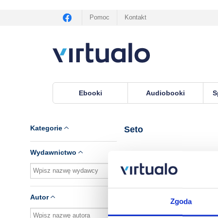
Pomoc
Kontakt
Ebooki
Audiobooki
S
Virtualo.pl
›
Seria Seto
Kategorie
Seto
Wydawnictwo
Brak pozycji.
Autor
Zgoda