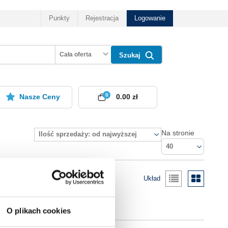
Punkty
Rejestracja
Logowanie
Cała oferta
Szukaj
0
Nasze Ceny
0.00 zł
Na stronie
Ilość sprzedaży: od najwyższej
40
Układ
O plikach cookies