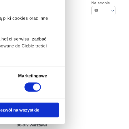
Na stronie
40
pliki cookies oraz inne
lności serwisu, zadbać
owane do Ciebie treści
ą także takie, które wymagają
Marketingowe
na ikonę w lewym dolnym
Kontakt
ezwól na wszystkie
Empik S.A
ul. Marszałkowska 104/122
anych osobowych, w tym
00-017 Warszawa