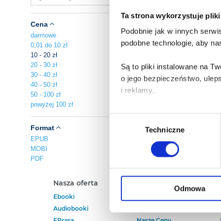
Ta strona wykorzystuje plik
Cena
Podobnie jak w innych serwis
darmowe
podobne technologie, aby nas
0,01 do 10 zł
10 - 20 zł
20 - 30 zł
Są to pliki instalowane na 
30 - 40 zł
o jego bezpieczeństwo, ulep
40 - 50 zł
i reklamy.
50 - 100 zł
powyżej 100 zł
Poza plikami, które są nam n
Wybór
Twojej zgody.
Format
Techniczne
zgody
EPUB
MOBI
Każda udzielona zgoda popra
PDF
Zgoda na pliki cookies jest
Nasza oferta
Polecamy
rogu strony.
Odmowa
Ebooki
Darmowe Ebooki
Audiobooki
Ebooki Na Kindle
Więcej informacji o korzyst
EPrasa
Nasze Ceny
o przysługujących Ci uprawn