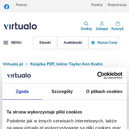
Pomoc
Punkty
Rejestracja
Szukaj
Zaloguj
Koszyk
MENU
Ebooki
Audiobooki
Nasze Ceny
Virtualo.pl
›
Książka PDF, lektor Taylor Ann Krahn
Filtruj
Sortuj
Książka PDF, Taylor Ann Krahn
Zgoda
Szczegóły
O plikach cookies
Brak pozycji.
Ta strona wykorzystuje pliki cookies
Podobnie jak w innych serwisach internetowych, także
Na stronie
40
na www.virtualo.pl wykorzystywane są pliki cookies oraz