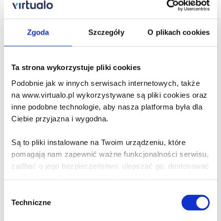
14.99 zł
Zgoda
Szczegóły
O plikach cookies
Do koszyka
Ta strona wykorzystuje pliki cookies
Na prezent
Podobnie jak w innych serwisach internetowych, także
na www.virtualo.pl wykorzystywane są pliki cookies oraz
Eskapada
inne podobne technologie, aby nasza platforma była dla
Malcolm XD
Ciebie przyjazna i wygodna.
19.90 zł
Cena virtualo:
39.90 zł
Są to pliki instalowane na Twoim urządzeniu, które
pomagają nam zapewnić ważne funkcjonalności serwisu,
Do koszyka
zadbać o jego bezpieczeństwo, ulepszać go, dostosować
do Twoich potrzeb oraz prezentować dopasowane do
Na prezent
Ciebie treści i reklamy.
Wybór
Techniczne
zgody
Poza plikami, które są nam niezbędne do prawidłowego
Celsjusz