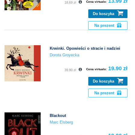
13.99 zł
Cena virtualo:
18.69 zł
Do koszyka
Na prezent
Krwinki. Opowieści o stracie i nadziei
Dorota Groyecka
19.90 zł
Cena virtualo:
39.90 zł
Do koszyka
Na prezent
Blackout
Marc Elsberg