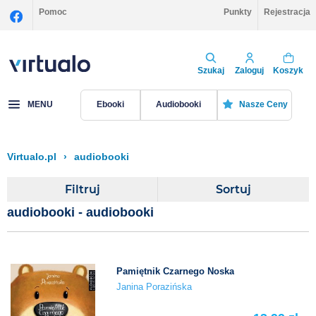
Pomoc
Punkty
Rejestracja
Szukaj
Zaloguj
Koszyk
MENU
Ebooki
Audiobooki
Nasze Ceny
Virtualo.pl
›
audiobooki
Filtruj
Sortuj
audiobooki - audiobooki
Pamiętnik Czarnego Noska
Janina Porazińska