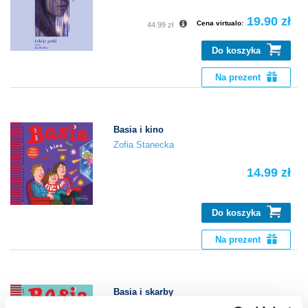
19.90 zł
Cena virtualo:
44.99 zł
Do koszyka
Na prezent
Basia i kino
Zofia Stanecka
14.99 zł
Do koszyka
Na prezent
Basia i skarby
Zofia Stanecka