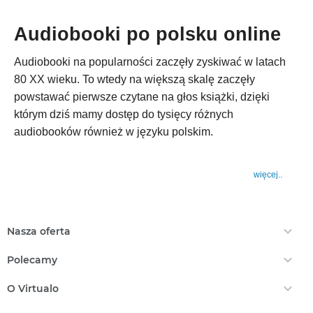
Audiobooki po polsku online
Audiobooki na popularności zaczęły zyskiwać w latach
80 XX wieku. To wtedy na większą skalę zaczęły
powstawać pierwsze czytane na głos książki, dzięki
którym dziś mamy dostęp do tysięcy różnych
audiobooków również w języku polskim.
więcej..
Nasza oferta
Ebooki
Polecamy
Audiobooki
Darmowe Ebooki
EPrasa
O Virtualo
Ebooki Na Kindle
Punkty Virtualo
Kontakt
Nasze Ceny