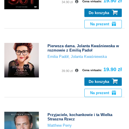
19.90 zł
Cena virtualo:
34.90 zł
Do koszyka
Na prezent
Pierwsza dama. Jolanta Kwaśniewska w
rozmowie z Emilią Padoł
Emilia Padół
,
Jolanta Kwaśniewska
19.90 zł
Cena virtualo:
39.90 zł
Do koszyka
Na prezent
Przyjaciele, kochankowie i ta Wielka
Straszna Rzecz
Matthew Perry