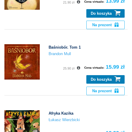
13.99 zł
Cena virtualo:
21.90 zł
Do koszyka
Na prezent
Baśniobór. Tom 1
Brandon Mull
15.99 zł
Cena virtualo:
25.90 zł
Do koszyka
Na prezent
Afryka Kazika
Łukasz Wierzbicki