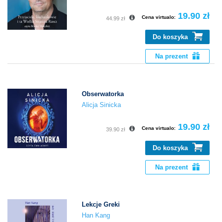
19.90 zł
Cena virtualo:
44.99 zł
Do koszyka
Na prezent
Obserwatorka
Alicja Sinicka
19.90 zł
Cena virtualo:
39.90 zł
Do koszyka
Na prezent
Lekcje Greki
Han Kang