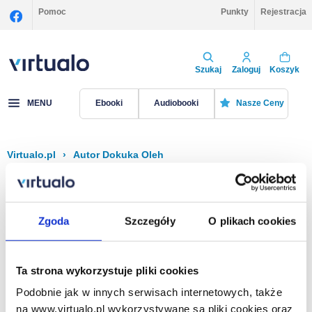
Pomoc
Punkty
Rejestracja
Szukaj
Zaloguj
Koszyk
MENU
Ebooki
Audiobooki
Nasze Ceny
Virtualo.pl
›
Autor Dokuka Oleh
Filtruj
Sortuj
Dokuka Oleh
Zgoda
Szczegóły
O plikach cookies
Brak pozycji.
Ta strona wykorzystuje pliki cookies
Podobnie jak w innych serwisach internetowych, także
Na stronie
40
na www.virtualo.pl wykorzystywane są pliki cookies oraz