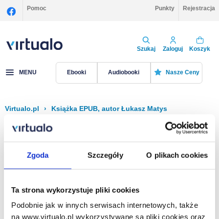
Pomoc
Punkty
Rejestracja
Szukaj
Zaloguj
Koszyk
MENU
Ebooki
Audiobooki
Nasze Ceny
Virtualo.pl
›
Książka EPUB, autor Łukasz Matys
Filtruj
Sortuj
Książka EPUB, Łukasz Matys
Zgoda
Szczegóły
O plikach cookies
Brak pozycji.
Ta strona wykorzystuje pliki cookies
Podobnie jak w innych serwisach internetowych, także
Na stronie
40
na www.virtualo.pl wykorzystywane są pliki cookies oraz