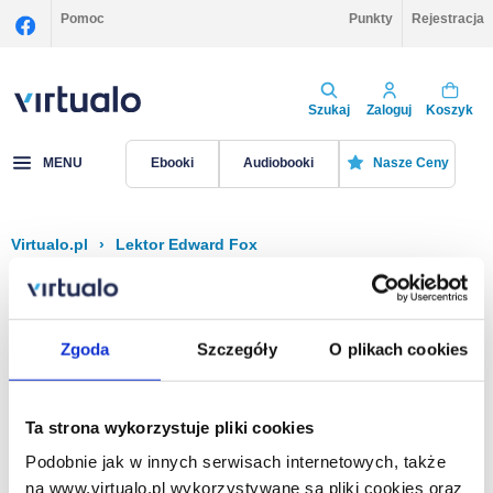
Pomoc
Punkty
Rejestracja
Szukaj
Zaloguj
Koszyk
MENU
Ebooki
Audiobooki
Nasze Ceny
Virtualo.pl
›
Lektor Edward Fox
Filtruj
Sortuj
Edward Fox
Zgoda
Szczegóły
O plikach cookies
Brak pozycji.
Ta strona wykorzystuje pliki cookies
Podobnie jak w innych serwisach internetowych, także
Na stronie
40
na www.virtualo.pl wykorzystywane są pliki cookies oraz