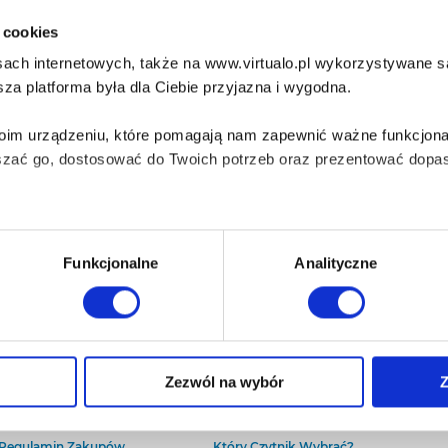
i cookies
ach internetowych, także na www.virtualo.pl wykorzystywane są 
za platforma była dla Ciebie przyjazna i wygodna.
Twoim urządzeniu, które pomagają nam zapewnić ważne funkcjona
szać go, dostosować do Twoich potrzeb oraz prezentować dopas
iezbędne do prawidłowego i bezpiecznego działania serwisu - s
Funkcjonalne
Analityczne
wi Twoje doświadczenia jeśli jesteś naszym Użytkownikiem.
 dobrowolna i można ją zmienić w dowolnym momencie, klikając 
O Virtualo
Baza wiedzy
Zezwól na wybór
Z
Kontakt
Który Format Ebooka Wybrać?
O Nas
Naucz Się Słuchać Audiobooków
aniu przez nas z plików cookies oraz o przetwarzaniu Twoich d
Regulamin Zakupów
Który Czytnik Wybrać?
ieniach, znajdziesz w naszej
Polityce prywatności
.