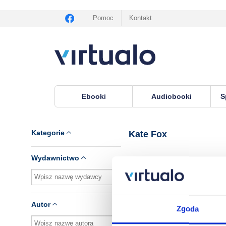
Pomoc
Kontakt
Ebooki
Audiobooki
S
Virtualo.pl
›
Lektor Kate Fox
Kategorie
Kate Fox
Wydawnictwo
Brak pozycji.
Autor
Zgoda