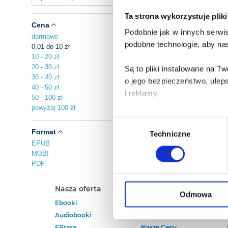
Ta strona wykorzystuje plik
Cena
Podobnie jak w innych serwis
darmowe
podobne technologie, aby nas
0,01 do 10 zł
10 - 20 zł
20 - 30 zł
Są to pliki instalowane na 
30 - 40 zł
o jego bezpieczeństwo, ulep
40 - 50 zł
i reklamy.
50 - 100 zł
powyżej 100 zł
Poza plikami, które są nam n
Wybór
Twojej zgody.
Format
Techniczne
zgody
EPUB
MOBI
Każda udzielona zgoda popra
PDF
Zgoda na pliki cookies jest
Nasza oferta
Polecamy
rogu strony.
Odmowa
Ebooki
Darmowe Ebooki
Audiobooki
Ebooki Na Kindle
Więcej informacji o korzyst
EPrasa
Nasze Ceny
o przysługujących Ci uprawn