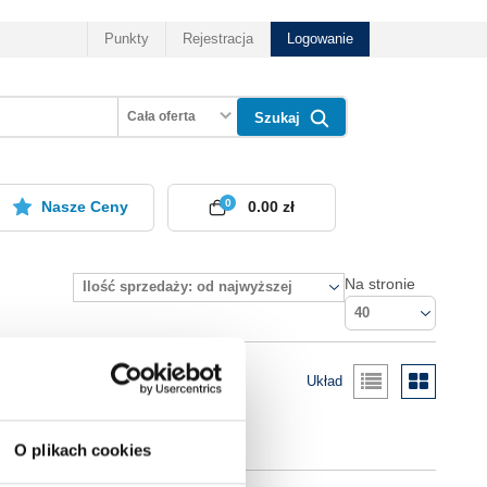
Punkty
Rejestracja
Logowanie
Cała oferta
Szukaj
0
Nasze Ceny
0.00 zł
Na stronie
Ilość sprzedaży: od najwyższej
40
Układ
O plikach cookies