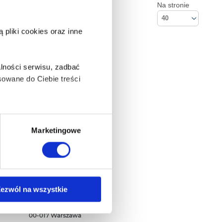
Na stronie
40
pliki cookies oraz inne
lności serwisu, zadbać
owane do Ciebie treści
ą także takie, które wymagają
Marketingowe
na ikonę w lewym dolnym
Kontakt
ezwól na wszystkie
Empik S.A
ul. Marszałkowska 104/122
anych osobowych, w tym
00-017 Warszawa