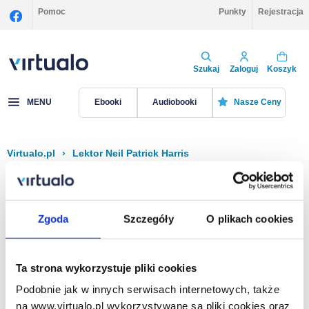
Pomoc
Punkty
Rejestracja
Szukaj
Zaloguj
Koszyk
MENU
Ebooki
Audiobooki
Nasze Ceny
Virtualo.pl
›
Lektor Neil Patrick Harris
Filtruj
Sortuj
Neil Patrick Harris
Zgoda
Szczegóły
O plikach cookies
Brak pozycji.
Ta strona wykorzystuje pliki cookies
Podobnie jak w innych serwisach internetowych, także
Na stronie
40
na www.virtualo.pl wykorzystywane są pliki cookies oraz