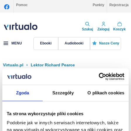
Pomoc
Punkty
Rejestracja
Szukaj
Zaloguj
Koszyk
MENU
Ebooki
Audiobooki
Nasze Ceny
Virtualo.pl
›
Lektor Richard Pearce
Filtruj
Sortuj
Richard Pearce
Zgoda
Szczegóły
O plikach cookies
Brak pozycji.
Ta strona wykorzystuje pliki cookies
Podobnie jak w innych serwisach internetowych, także
Na stronie
40
na www.virtualo.pl wykorzystywane są pliki cookies oraz