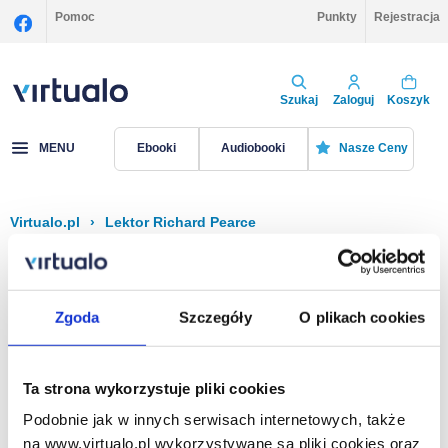
Pomoc
Punkty
Rejestracja
Szukaj
Zaloguj
Koszyk
MENU
Ebooki
Audiobooki
Nasze Ceny
Virtualo.pl
›
Lektor Richard Pearce
Filtruj
Sortuj
Richard Pearce
Zgoda
Szczegóły
O plikach cookies
Brak pozycji.
Ta strona wykorzystuje pliki cookies
Podobnie jak w innych serwisach internetowych, także
Na stronie
40
na www.virtualo.pl wykorzystywane są pliki cookies oraz