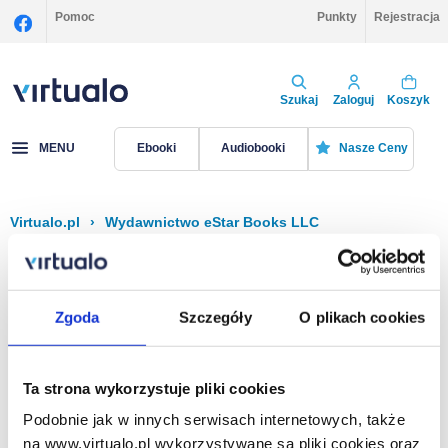
Pomoc
Punkty
Rejestracja
Szukaj
Zaloguj
Koszyk
MENU
Ebooki
Audiobooki
Nasze Ceny
Virtualo.pl
›
Wydawnictwo eStar Books LLC
Filtruj
Sortuj
EStar Books LLC
Zgoda
Szczegóły
O plikach cookies
Brak pozycji.
Ta strona wykorzystuje pliki cookies
Podobnie jak w innych serwisach internetowych, także
Na stronie
40
na www.virtualo.pl wykorzystywane są pliki cookies oraz