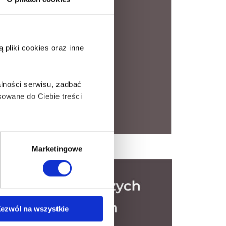
pliki cookies oraz inne
lności serwisu, zadbać
owane do Ciebie treści
ą także takie, które wymagają
Marketingowe
na ikonę w lewym dolnym
ezwól na wszystkie