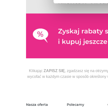
Więcej informacji o korzyst
o przysługujących Ci uprawn
Klikając
ZAPISZ SIĘ
, zgadzasz się na otrzym
wycofać w każdym czasie w sposób określony
Nasza oferta
Polecamy