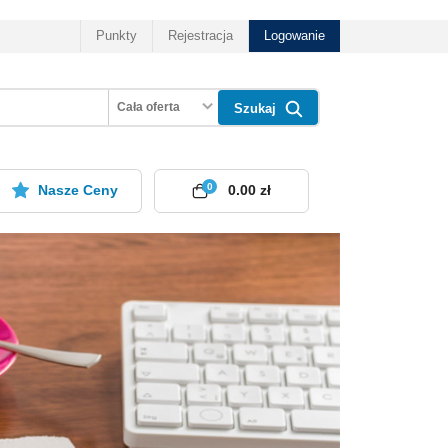
Punkty
Rejestracja
Logowanie
Cała oferta
Szukaj
0
Nasze Ceny
0.00 zł