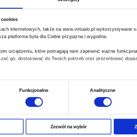
i cookies
ach internetowych, także na www.virtualo.pl wykorzystywane są 
za platforma była dla Ciebie przyjazna i wygodna.
Twoim urządzeniu, które pomagają nam zapewnić ważne funkcjona
Zapisz się >>>
szać go, dostosować do Twoich potrzeb oraz prezentować dopas
iezbędne do prawidłowego i bezpiecznego działania serwisu - s
Funkcjonalne
Analityczne
wi Twoje doświadczenia jeśli jesteś naszym Użytkownikiem.
 dobrowolna i można ją zmienić w dowolnym momencie, klikając 
Zezwól na wybór
Z