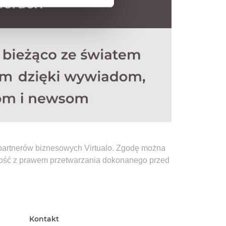
anych osobowych, w tym
z partnerów biznesowych Virtualo. Zgodę można
ność z prawem przetwarzania dokonanego przed
Kontakt