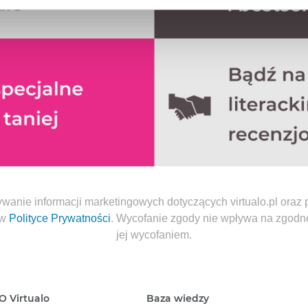
aniu przez nas z plików cookies oraz o przetwarzaniu Twoich d
ieniach, znajdziesz w naszej
Polityce prywatności
.
ywanie informacji marketingowych dotyczących virtualo.pl ora
 w
Polityce Prywatności
. Wycofanie zgody nie wpływa na zgod
jej wycofaniem.
O Virtualo
Baza wiedzy