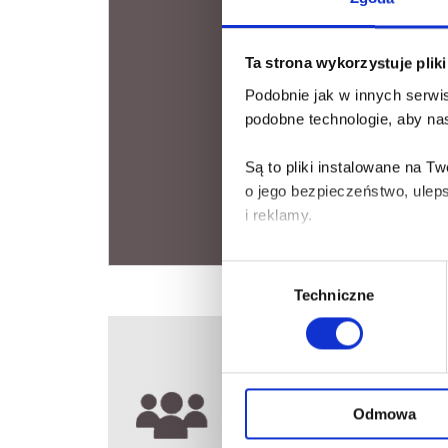
Ta strona wykorzystuje plik
Podobnie jak w innych serwis
podobne technologie, aby nas
Są to pliki instalowane na 
o jego bezpieczeństwo, ulep
i reklamy.
Poza plikami, które są nam n
Wybór
Twojej zgody.
Techniczne
zgody
Każda udzielona zgoda popra
Zgoda na pliki cookies jest
rogu strony.
Odmowa