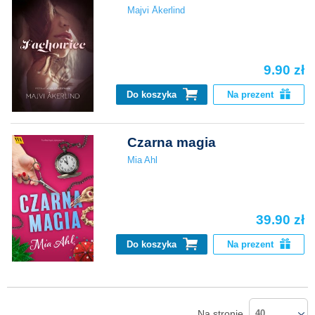
Majvi Åkerlind
9.90 zł
Do koszyka
Na prezent
Czarna magia
Mia Ahl
39.90 zł
Do koszyka
Na prezent
Na stronie
40