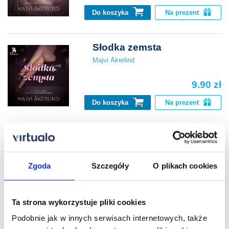
Do koszyka
Na prezent
Słodka zemsta
Majvi Åkerlind
9.90 zł
Do koszyka
Na prezent
Słodka zemsta
Majvi Åkerlind
Zgoda
Szczegóły
O plikach cookies
9.90 zł
Ta strona wykorzystuje pliki cookies
Do koszyka
Na prezent
Podobnie jak w innych serwisach internetowych, także