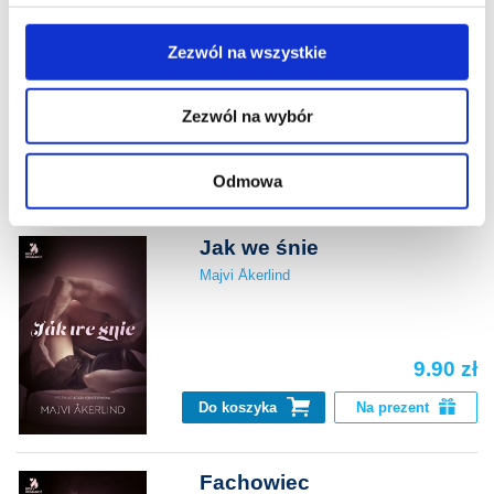
Misterny plan
lewym dolnym rogu strony.
Majvi Åkerlind
Zezwól na wszystkie
Więcej informacji o korzystaniu przez nas z plików
cookies oraz o przetwarzaniu Twoich danych
Zezwól na wybór
osobowych, w tym o przysługujących Ci uprawnieniach,
9.90 zł
znajdziesz w naszej
Polityce prywatności
.
Do koszyka
Na prezent
Odmowa
Jak we śnie
Majvi Åkerlind
9.90 zł
Do koszyka
Na prezent
Fachowiec