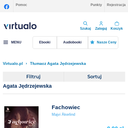
Pomoc
Punkty
Rejestracja
Szukaj
Zaloguj
Koszyk
MENU
Ebooki
Audiobooki
Nasze Ceny
Virtualo.pl
›
Tłumacz Agata Jędrzejewska
Filtruj
Sortuj
Agata Jędrzejewska
Fachowiec
Majvi Åkerlind