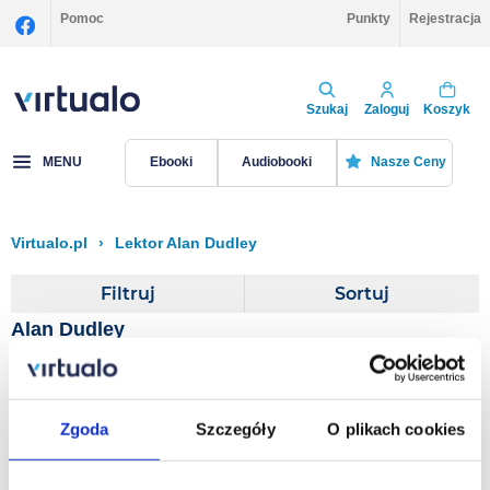
Pomoc
Punkty
Rejestracja
Szukaj
Zaloguj
Koszyk
MENU
Ebooki
Audiobooki
Nasze Ceny
Virtualo.pl
›
Lektor Alan Dudley
Filtruj
Sortuj
Alan Dudley
Frost: A Touch of Frost
Zgoda
Szczegóły
O plikach cookies
R D Wingfield