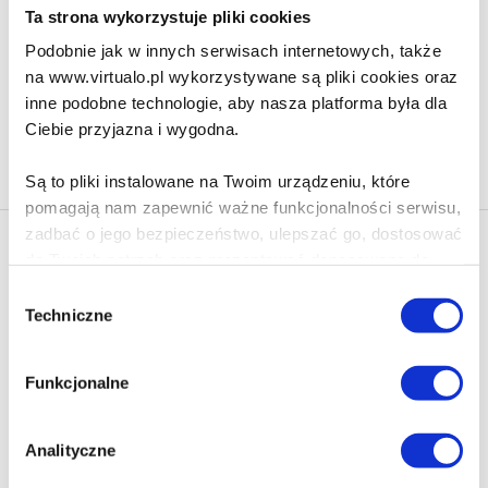
23.90 zł
Ta strona wykorzystuje pliki cookies
Do koszyka
Na prezent
Podobnie jak w innych serwisach internetowych, także
na www.virtualo.pl wykorzystywane są pliki cookies oraz
inne podobne technologie, aby nasza platforma była dla
Ciebie przyjazna i wygodna.
Na stronie
40
Są to pliki instalowane na Twoim urządzeniu, które
pomagają nam zapewnić ważne funkcjonalności serwisu,
zadbać o jego bezpieczeństwo, ulepszać go, dostosować
Newsletter - rabat 10%
do Twoich potrzeb oraz prezentować dopasowane do
Klikając ZAPISZ SIĘ, zgadzasz się na otrzymywanie informacji
Ciebie treści i reklamy.
Wybór
marketingowych dotyczących virtualo.pl oraz partnerów biznesowych
Techniczne
zgody
Virtualo.
Poza plikami, które są nam niezbędne do prawidłowego
Zgodę można wycofać w każdym czasie w sposób określony w
i bezpiecznego działania serwisu - są także takie, które
Polityce Prywatności
.
Funkcjonalne
wymagają Twojej zgody.
Wycofanie zgody nie wpływa na zgodność z prawem przetwarzania
dokonanego przed jej wycofaniem.
Każda udzielona zgoda poprawi Twoje doświadczenia
Analityczne
jeśli jesteś naszym Użytkownikiem.
Zapisz się