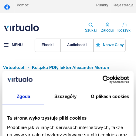
Pomoc
Punkty
Rejestracja
Szukaj
Zaloguj
Koszyk
MENU
Ebooki
Audiobooki
Nasze Ceny
Virtualo.pl
›
Książka PDF, lektor Alexander Morton
Filtruj
Sortuj
Książka PDF, Alexander Morton
Zgoda
Szczegóły
O plikach cookies
Brak pozycji.
Ta strona wykorzystuje pliki cookies
Podobnie jak w innych serwisach internetowych, także
Na stronie
40
na www.virtualo.pl wykorzystywane są pliki cookies oraz