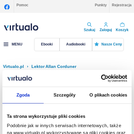
Pomoc
Punkty
Rejestracja
Szukaj
Zaloguj
Koszyk
MENU
Ebooki
Audiobooki
Nasze Ceny
Virtualo.pl
›
Lektor Allan Corduner
Filtruj
Sortuj
Allan Corduner
Zgoda
Szczegóły
O plikach cookies
Brak pozycji.
Ta strona wykorzystuje pliki cookies
Podobnie jak w innych serwisach internetowych, także
Na stronie
40
na www.virtualo.pl wykorzystywane są pliki cookies oraz