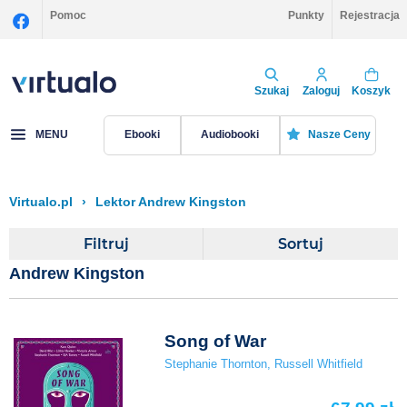
Pomoc
Punkty
Rejestracja
Szukaj
Zaloguj
Koszyk
MENU
Ebooki
Audiobooki
Nasze Ceny
Virtualo.pl
›
Lektor Andrew Kingston
Filtruj
Sortuj
Andrew Kingston
Song of War
Stephanie Thornton
,
Russell Whitfield