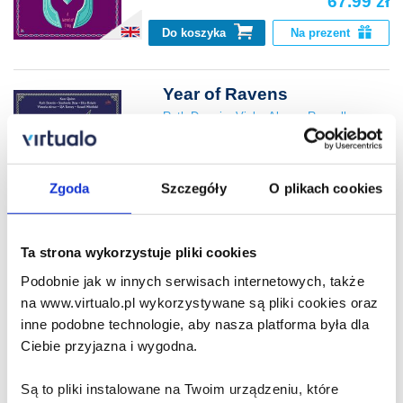
67.99 zł
Do koszyka
Na prezent
Year of Ravens
Ruth Downie
,
Vicky Alvear
,
Russell
Whitfield
67.99 zł
Zgoda
Szczegóły
O plikach cookies
Do koszyka
Na prezent
Day of Fire
Ta strona wykorzystuje pliki cookies
Vicky Alvear
,
Ben Kane
,
Sophie Perinot
Podobnie jak w innych serwisach internetowych, także
na www.virtualo.pl wykorzystywane są pliki cookies oraz
77.90 zł
inne podobne technologie, aby nasza platforma była dla
Ciebie przyjazna i wygodna.
Do koszyka
Na prezent
Są to pliki instalowane na Twoim urządzeniu, które