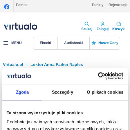
Pomoc
Punkty
Rejestracja
Szukaj
Zaloguj
Koszyk
MENU
Ebooki
Audiobooki
Nasze Ceny
Virtualo.pl
›
Lektor Anna Parker Naples
Filtruj
Sortuj
Anna Parker Naples
Zgoda
Szczegóły
O plikach cookies
Brak pozycji.
Ta strona wykorzystuje pliki cookies
Podobnie jak w innych serwisach internetowych, także
Na stronie
40
na www.virtualo.pl wykorzystywane są pliki cookies oraz