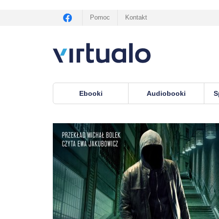
Pomoc
Kontakt
Ebooki
Audiobooki
S
Virtualo.pl
›
audiobooki
›
Kryminał i sensacja