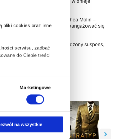
znajduje kartę tarota, na której widnieje
wedzkich.
zabójca. Sprawą zajmuje się Althea Molin –
pliki cookies oraz inne
i. Teraz kobieta ponownie musi zaangażować się
ce postacie i mistrzowsko poprowadzony suspens,
lności serwisu, zadbać
owane do Ciebie treści
ą także takie, które wymagają
Marketingowe
na ikonę w lewym dolnym
ezwól na wszystkie
anych osobowych, w tym