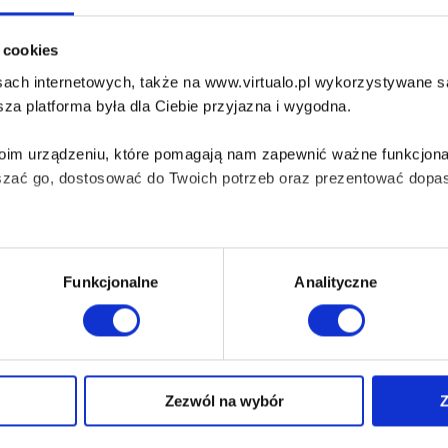
lnie zamordowany pracownik działu IT. W ustach ofiary policja 
o było mało, z placówki skradziono dziesięć milionów koron sz
i cookies
enia, nikt nie ma wątpliwości, że po mieście grasuje seryjny 
ach internetowych, także na www.virtualo.pl wykorzystywane są 
oprzedniego śledztwa starająca się nie zwracać na siebie uwag
enie.
za platforma była dla Ciebie przyjazna i wygodna.
kiej skłonności do nadużywania władzy. Jeśli lubisz silne kobie
Twoim urządzeniu, które pomagają nam zapewnić ważne funkcjona
szać go, dostosować do Twoich potrzeb oraz prezentować dopas
iezbędne do prawidłowego i bezpiecznego działania serwisu - s
Funkcjonalne
Analityczne
wi Twoje doświadczenia jeśli jesteś naszym Użytkownikiem.
 dobrowolna i można ją zmienić w dowolnym momencie, klikając 
Zezwól na wybór
Z
aniu przez nas z plików cookies oraz o przetwarzaniu Twoich d