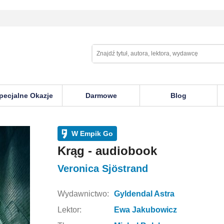
pecjalne Okazje
Darmowe
Blog
W Empik Go
Krąg - audiobook
Veronica Sjöstrand
Wydawnictwo:
Gyldendal Astra
Lektor:
Ewa Jakubowicz