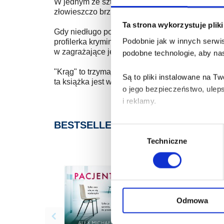
W jednym ze sztokholmskich banków zostaje bruta
złowieszczo brzmiący napis „Diabeł”. Jakby teg
Ta strona wykorzystuje plik
Gdy niedługo potem dochodzi do podobnego zdarz
Podobnie jak w innych serwis
profilerka kryminalna, od czasu zakończenia p
w zagrażające jej życiu niebezpieczne dochodz
podobne technologie, aby nas
"Krąg" to trzymający w napięciu thriller o ludz
Są to pliki instalowane na 
ta książka jest właśnie dla Ciebie!
o jego bezpieczeństwo, ulep
i reklamy.
BESTSELLERY
Poza plikami, które są nam n
Wybór
Twojej zgody.
Techniczne
zgody
Każda udzielona zgoda popra
Zgoda na pliki cookies jest
rogu strony.
Odmowa
Więcej informacji o korzyst