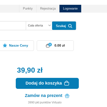
Punkty
Rejestracja
Logowanie
Cała oferta
Szukaj
0
Nasze Ceny
0.00 zł
39,90
zł
Dodaj do koszyka
Zamów na prezent
3990
pkt
punktów Virtualo