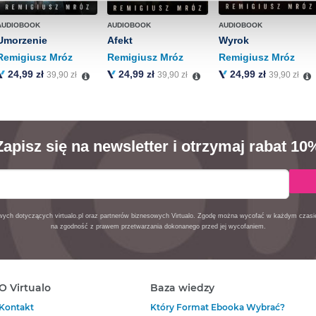
ieniach, znajdziesz w naszej
Polityce prywatności
.
AUDIOBOOK
AUDIOBOOK
AUDIOBOOK
Umorzenie
Afekt
Wyrok
Remigiusz Mróz
Remigiusz Mróz
Remigiusz Mróz
24,99 zł
24,99 zł
24,99 zł
39,90 zł
39,90 zł
39,90 zł
Zapisz się na newsletter i otrzymaj rabat 10
owych dotyczących virtualo.pl oraz partnerów biznesowych Virtualo. Zgodę można wycofać w każdym czas
na zgodność z prawem przetwarzania dokonanego przed jej wycofaniem.
O Virtualo
Baza wiedzy
Kontakt
Który Format Ebooka Wybrać?