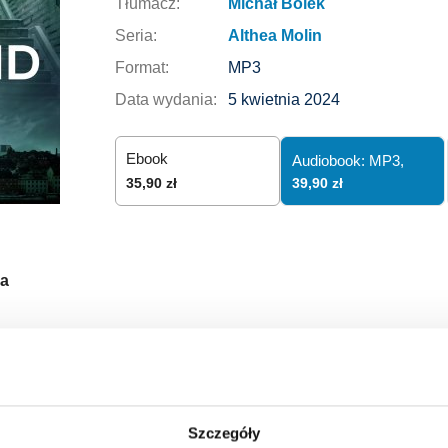
Tłumacz:
Michał Bolek
Seria:
Althea Molin
Format:
MP3
Data wydania:
5 kwietnia 2024
Ebook
Audiobook: MP3,
39,90 zł
35,90 zł
a
Szczegóły