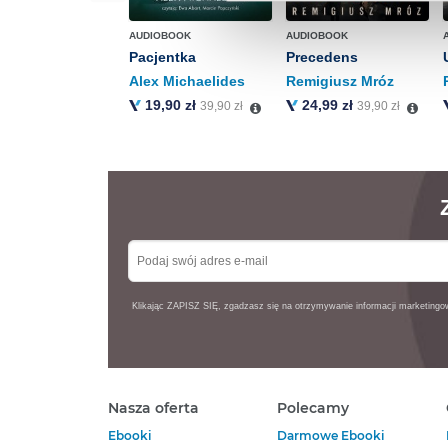
o przysługujących Ci uprawn
AUDIOBOOK
AUDIOBOOK
Pacjentka
Precedens
Alex Michaelides
Remigiusz Mróz
19,90 zł
24,99 zł
39,90 zł
39,90 zł
Klikając ZAPISZ SIĘ, zgadzasz się na otrzymywanie informacji marketing
Nasza oferta
Polecamy
Ebooki
Darmowe Ebooki