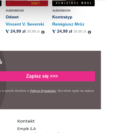
AUDIOBOOK
AUDIOBOOK
Odwet
Kontratyp
Vincent V. Severski
Remigiusz Mróz
24,99 zł
24,99 zł
39,99 zł
39,90 zł
%
Zapisz się >>>
ie w sposób określony
w
Polityce Prywatności
. Wycofanie zgody nie wpływa
Kontakt
Empik S.A