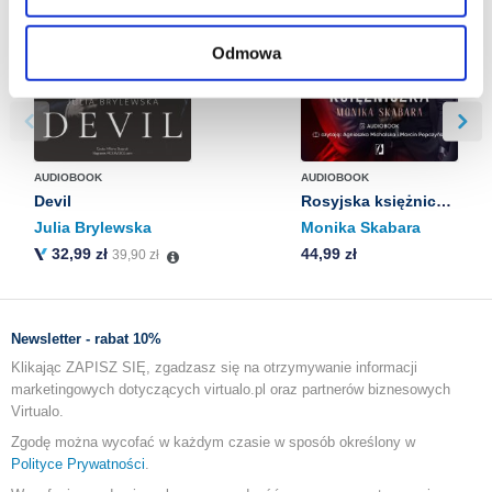
znajdziesz w naszej
Polityce prywatności
.
Odmowa
AUDIOBOOK
AUDIOBOOK
Devil
Rosyjska księżniczka. Dziedzictwo. Tom 1
Julia Brylewska
Monika Skabara
32,99 zł
44,99 zł
39,90 zł
Newsletter - rabat 10%
Klikając ZAPISZ SIĘ, zgadzasz się na otrzymywanie informacji
marketingowych dotyczących virtualo.pl oraz partnerów biznesowych
Virtualo.
Zgodę można wycofać w każdym czasie w sposób określony w
Polityce Prywatności
.