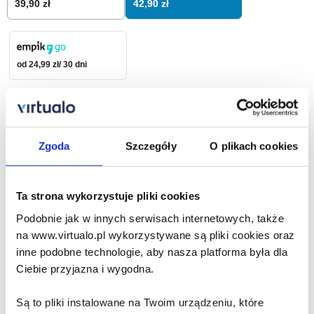
42,90 zł
39,90 zł
od 24,99 zł/ 30 dni
42,90
zł
Zgoda
Szczegóły
O plikach cookies
Dodaj do koszyka
Zamów na prezent
Ta strona wykorzystuje pliki cookies
Podobnie jak w innych serwisach internetowych, także
na www.virtualo.pl wykorzystywane są pliki cookies oraz
Opis audiobooka
Szczegóły
inne podobne technologie, aby nasza platforma była dla
Ciebie przyjazna i wygodna.
Plan. Wybierz mnie. Tom 1 - audiobook
Są to pliki instalowane na Twoim urządzeniu, które
Świat dziewiętnastoletniej Anny Smith, świeżo upieczonej