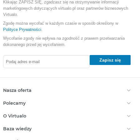
Klikając ZAPISZ SIĘ, zgadzasz się na otrzymywanie informacji
marketingowych dotyczących virtualo.pl oraz partnerów biznesowych
Virtualo.
Zgodę można wycofać w każdym czasie w sposób określony w
Polityce Prywatności
.
Wycofanie zgody nie wpływa na zgodność z prawem przetwarzania
dokonanego przed jej wycofaniem.
Zapisz się
Nasza oferta
Ebooki
Polecamy
Audiobooki
Darmowe Ebooki
EPrasa
O Virtualo
Ebooki Na Kindle
Punkty Virtualo
Kontakt
Nasze Ceny
Baza wiedzy
Podaruj Prezent
O Nas
Bestsellery
Realizacja Kodu
Który Format Ebooka Wybrać?
Regulamin Zakupów