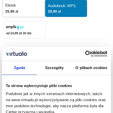
Ebook
Audiobook: MP3,
29,90 zł
25,90 zł
od 24,99 zł/ 30 dni
29,90
zł
Dodaj do koszyka
Zgoda
Szczegóły
O plikach cookies
Zamów na prezent
Ta strona wykorzystuje pliki cookies
Podobnie jak w innych serwisach internetowych, także
Opis audiobooka
Szczegóły
na www.virtualo.pl wykorzystywane są pliki cookies oraz
inne podobne technologie, aby nasza platforma była dla
Rywal - audiobook
Ciebie przyjazna i wygodna.