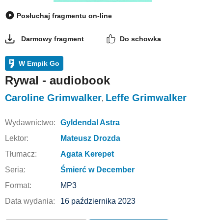
Posłuchaj fragmentu on-line
Darmowy fragment
Do schowka
W Empik Go
Rywal - audiobook
Caroline Grimwalker
Leffe Grimwalker
,
Wydawnictwo:
Gyldendal Astra
Lektor:
Mateusz Drozda
Tłumacz:
Agata Kerepet
Seria:
Śmierć w December
Format:
MP3
Data wydania:
16 października 2023