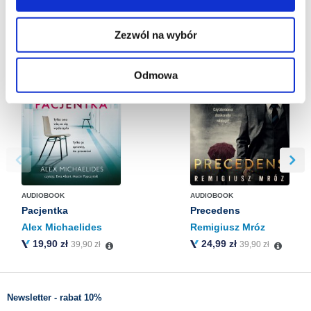
Więcej informacji o korzystaniu przez nas z plików
cookies oraz o przetwarzaniu Twoich danych
BESTSELLERY
Zezwól na wybór
osobowych, w tym o przysługujących Ci uprawnieniach,
znajdziesz w naszej
Polityce prywatności
.
Odmowa
AUDIOBOOK
AUDIOBOOK
Pacjentka
Precedens
Alex Michaelides
Remigiusz Mróz
19,90 zł
24,99 zł
39,90 zł
39,90 zł
Newsletter - rabat 10%