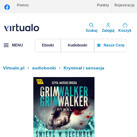
Pomoc
Punkty
Rejestracja
Szukaj
Zaloguj
Koszyk
MENU
Ebooki
Audiobooki
Nasze Ceny
Virtualo.pl
›
audiobooki
›
Kryminał i sensacja