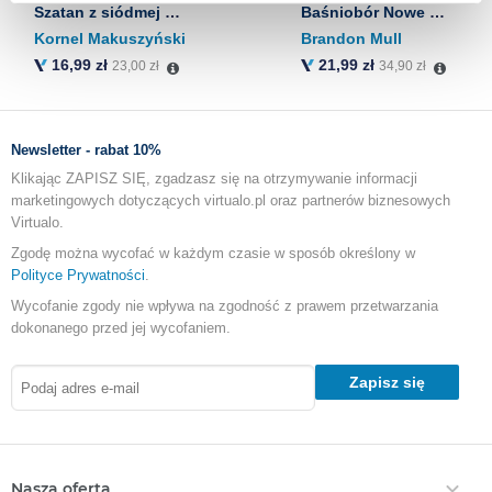
Szatan z siódmej klasy
Baśniobór Nowe Przygody. Smocza Straż. Pan Widmowej Wyspy. Tom 3
Kornel Makuszyński
Brandon Mull
16,99 zł
21,99 zł
23,00 zł
34,90 zł
Newsletter - rabat 10%
Klikając ZAPISZ SIĘ, zgadzasz się na otrzymywanie informacji
marketingowych dotyczących virtualo.pl oraz partnerów biznesowych
Virtualo.
Zgodę można wycofać w każdym czasie w sposób określony w
Polityce Prywatności
.
Wycofanie zgody nie wpływa na zgodność z prawem przetwarzania
dokonanego przed jej wycofaniem.
Zapisz się
Nasza oferta