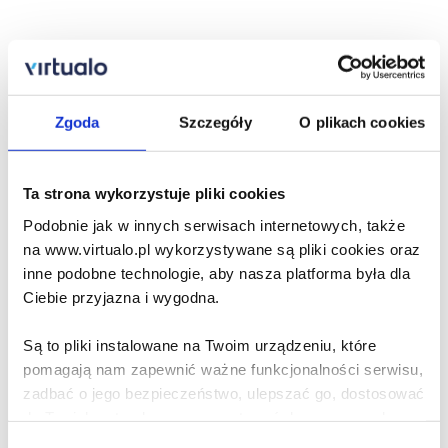
22,90
zł
Dodaj do koszyka
Zgoda
Szczegóły
O plikach cookies
Zamów na prezent
Ta strona wykorzystuje pliki cookies
Podobnie jak w innych serwisach internetowych, także
Opis audiobooka
Szczegóły
na www.virtualo.pl wykorzystywane są pliki cookies oraz
inne podobne technologie, aby nasza platforma była dla
Villads z Valby - audiobook
Ciebie przyjazna i wygodna.
Villads z Valby to całkiem zwyczajny miły chłopiec, który
Są to pliki instalowane na Twoim urządzeniu, które
uwielbia makaron z sosem bolońskim, filmy rysunkowe i
pomagają nam zapewnić ważne funkcjonalności serwisu,
zabawy z przyjaciółmi, zwłaszcza z córką sąsiadów Fridą i z
zadbać o jego bezpieczeństwo, ulepszać go, dostosować
Magnusem z grupy starszaków. Warto wiedzieć, że Villads
potrafi wymyślać naprawdę dobre zabawy – niektórzy
do Twoich potrzeb oraz prezentować dopasowane do
dorośli stwierdziliby, że za dobre.
Ciebie treści i reklamy.
Wybór