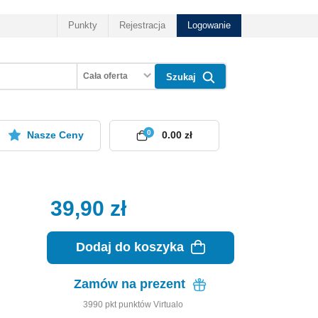
Punkty
Rejestracja
Logowanie
Cała oferta
Szukaj
0
Nasze Ceny
0.00 zł
39,90
zł
Dodaj do koszyka
Zamów na prezent
3990
pkt
punktów Virtualo