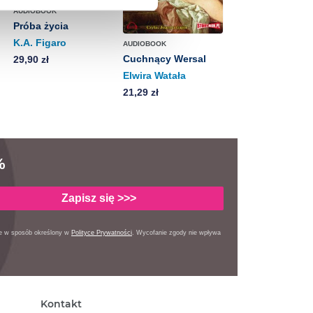
anych osobowych, w tym
AUDIOBOOK
Próba życia
K.A. Figaro
AUDIOBOOK
Cuchnący Wersal
29,90 zł
Elwira Watała
21,29 zł
%
Zapisz się >>>
ie w sposób określony
w
Polityce Prywatności
. Wycofanie zgody nie wpływa
Kontakt