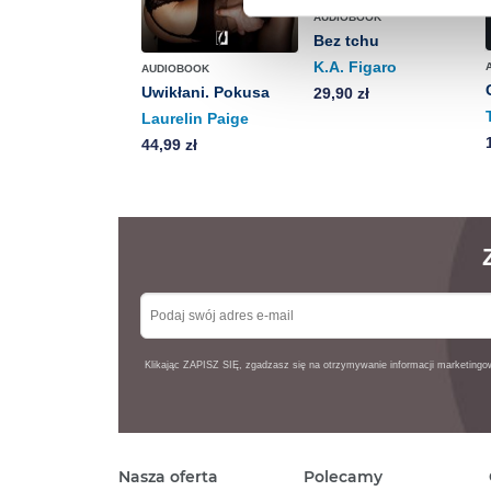
Więcej informacji o korzyst
AUDIOBOOK
o przysługujących Ci uprawn
Bez tchu
K.A. Figaro
AUDIOBOOK
Uwikłani. Pokusa
29,90 zł
Laurelin Paige
44,99 zł
Klikając ZAPISZ SIĘ, zgadzasz się na otrzymywanie informacji marketing
Nasza oferta
Polecamy