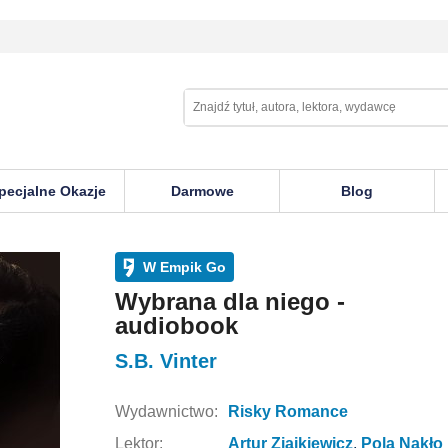
pecjalne Okazje
Darmowe
Blog
W Empik Go
Wybrana dla niego -
audiobook
S.B. Vinter
Wydawnictwo:
Risky Romance
Lektor:
Artur Ziajkiewicz
,
Pola Nakło