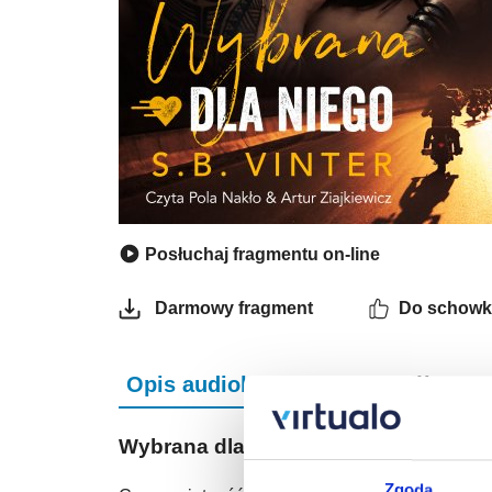
Posłuchaj fragmentu on-line
Do schowk
Darmowy fragment
Opis audiobooka
Szczegóły
Wybrana dla niego - audiobook
Zgoda