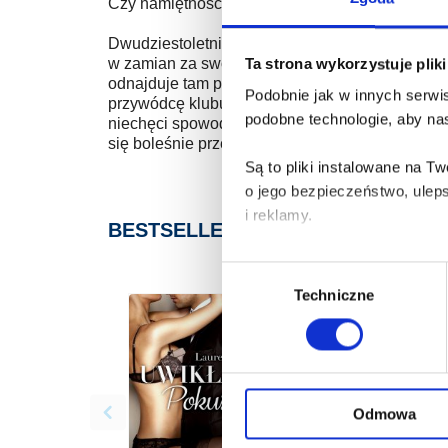
Czy namiętność może się okazać niebezpieczn
Dwudziestoletnia Maya właśnie pochowała babci
w zamian za swoje życie obiecała córkę przywó
Ta strona wykorzystuje plik
odnajduje tam prawdziwą rodzinę, z którą siede
Podobnie jak w innych serwis
przywódcę klubu, który na pierwszym miejscu st
podobne technologie, aby nas
niechęci spowodowanej okolicznościami, w któryc
się boleśnie przekonać. Przywódca konkurenc
Są to pliki instalowane na 
o jego bezpieczeństwo, ulep
i reklamy.
BESTSELLERY
Poza plikami, które są nam n
Wybór
Twojej zgody.
Techniczne
zgody
Każda udzielona zgoda popra
Zgoda na pliki cookies jest
rogu strony.
Odmowa