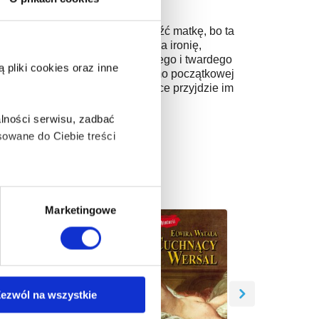
a czasu na żałobę, musi odnaleźć matkę, bo ta
u motocyklowego Blasted. Jak na ironię,
 tam również Shade’a, przystojnego i twardego
pliki cookies oraz inne
zmienia, kiedy poznaje Mayę. Mimo początkowej
trwa wiecznie, o czym już wkrótce przyjdzie im
iewczynę…
lności serwisu, zadbać
owane do Ciebie treści
ą także takie, które wymagają
Marketingowe
na ikonę w lewym dolnym
ezwól na wszystkie