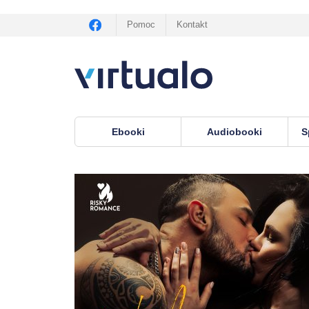
Pomoc
Kontakt
Ebooki
Audiobooki
S
Virtualo.pl
›
audiobooki
›
Erotyka