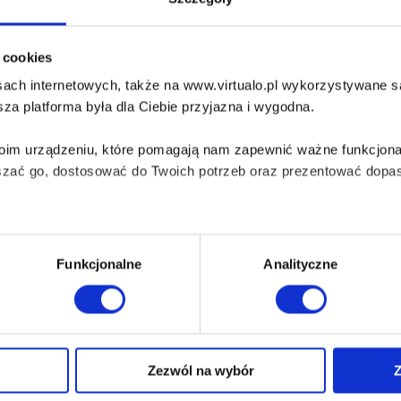
a?
ę, która się nią opiekowała. Okazuje się, że dziewczyna nie m
dcy gangu motocyklowego. Szukając matki, Maya trafia do klub
i cookies
mnaście lat temu brutalnie ją rozdzielono. Dziewczyna poznaje
ach internetowych, także na www.virtualo.pl wykorzystywane są 
awia klubowych braci, alkohol i piękne kobiety. Wszystko się 
za platforma była dla Ciebie przyjazna i wygodna.
h się poznają, rodzi się między nimi uczucie. Niestety nic nie 
yjnego gangu postanawia odebrać swoją własność. Porywa dz
Twoim urządzeniu, które pomagają nam zapewnić ważne funkcjona
szać go, dostosować do Twoich potrzeb oraz prezentować dopas
iezbędne do prawidłowego i bezpiecznego działania serwisu - s
Funkcjonalne
Analityczne
wi Twoje doświadczenia jeśli jesteś naszym Użytkownikiem.
 dobrowolna i można ją zmienić w dowolnym momencie, klikając 
Zezwól na wybór
Z