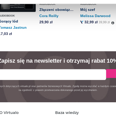
aniu przez nas z plików cookies oraz o przetwarzaniu Twoich d
AUDIOBOOK
AUDIOBOOK
ieniach, znajdziesz w naszej
Polityce prywatności
.
Złączeni obowiązkiem
Mój szef
Cora Reilly
Melissa Darwood
AUDIOBOOK
Gorący lód
29,90 zł
32,99 zł
39,99 zł
Tomasz Jastrun
17,03 zł
Zapisz się na newsletter i otrzymaj rabat 10
owych dotyczących virtualo.pl oraz partnerów biznesowych Virtualo. Zgodę można wycofać w każdym czas
na zgodność z prawem przetwarzania dokonanego przed jej wycofaniem.
O Virtualo
Baza wiedzy