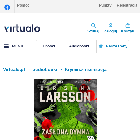
Pomoc
Punkty
Rejestracja
Szukaj
Zaloguj
Koszyk
MENU
Ebooki
Audiobooki
Nasze Ceny
Virtualo.pl
›
audiobooki
›
Kryminał i sensacja