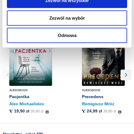
Zezwól na wszystkie
Więcej informacji o korzystaniu przez nas z plików
cookies oraz o przetwarzaniu Twoich danych
Zezwól na wybór
osobowych, w tym o przysługujących Ci uprawnieniach,
BESTSELLERY
znajdziesz w naszej
Polityce prywatności
.
Odmowa
AUDIOBOOK
AUDIOBOOK
Pacjentka
Precedens
Alex Michaelides
Remigiusz Mróz
19,90 zł
24,99 zł
39,90 zł
39,90 zł