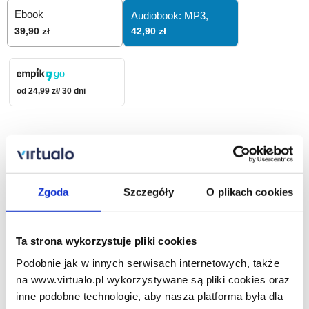
Ebook
Audiobook: MP3,
42,90 zł
39,90 zł
od 24,99 zł/ 30 dni
42,90
zł
Dodaj do koszyka
Zgoda
Szczegóły
O plikach cookies
Zamów na prezent
Ta strona wykorzystuje pliki cookies
Podobnie jak w innych serwisach internetowych, także
Opis audiobooka
Szczegóły
na www.virtualo.pl wykorzystywane są pliki cookies oraz
inne podobne technologie, aby nasza platforma była dla
Zasłona dymna - audiobook