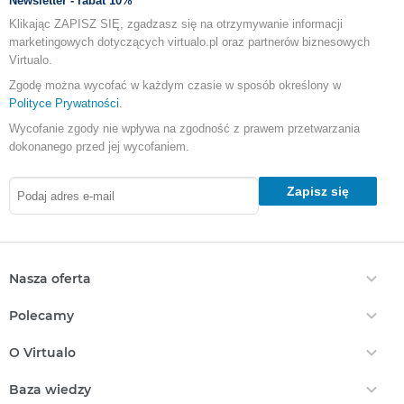
Newsletter - rabat 10%
Klikając ZAPISZ SIĘ, zgadzasz się na otrzymywanie informacji
marketingowych dotyczących virtualo.pl oraz partnerów biznesowych
Virtualo.
Zgodę można wycofać w każdym czasie w sposób określony w
Polityce Prywatności
.
Wycofanie zgody nie wpływa na zgodność z prawem przetwarzania
dokonanego przed jej wycofaniem.
Zapisz się
Nasza oferta
Ebooki
Polecamy
Audiobooki
Darmowe Ebooki
EPrasa
O Virtualo
Ebooki Na Kindle
Punkty Virtualo
Kontakt
Nasze Ceny
Baza wiedzy
Podaruj Prezent
O Nas