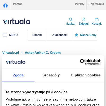
Pomoc
Punkty
Rejestracja
Szukaj
Zaloguj
Koszyk
MENU
Ebooki
Audiobooki
Nasze Ceny
Virtualo.pl
›
Autor Arthur C. Croom
Filtruj
Sortuj
Arthur C. Croom
Zgoda
Szczegóły
O plikach cookies
Brak pozycji.
Ta strona wykorzystuje pliki cookies
Podobnie jak w innych serwisach internetowych, także
Na stronie
40
na www.virtualo.pl wykorzystywane są pliki cookies oraz