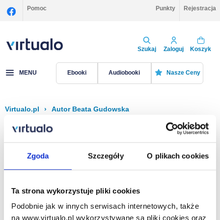
Pomoc
Punkty
Rejestracja
Szukaj
Zaloguj
Koszyk
MENU
Ebooki
Audiobooki
Nasze Ceny
Virtualo.pl
›
Autor Beata Gudowska
Filtruj
Sortuj
Beata Gudowska
Zgoda
Szczegóły
O plikach cookies
Brak pozycji.
Ta strona wykorzystuje pliki cookies
Podobnie jak w innych serwisach internetowych, także
Na stronie
40
na www.virtualo.pl wykorzystywane są pliki cookies oraz