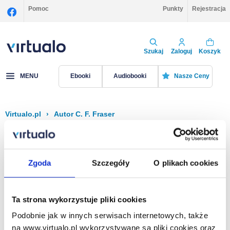
Pomoc
Punkty
Rejestracja
Szukaj
Zaloguj
Koszyk
MENU
Ebooki
Audiobooki
Nasze Ceny
Virtualo.pl
›
Autor C. F. Fraser
Filtruj
Sortuj
C. F. Fraser
Zgoda
Szczegóły
O plikach cookies
Brak pozycji.
Ta strona wykorzystuje pliki cookies
Podobnie jak w innych serwisach internetowych, także
Na stronie
40
na www.virtualo.pl wykorzystywane są pliki cookies oraz