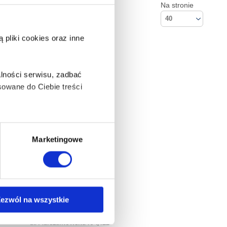
Na stronie
40
pliki cookies oraz inne
lności serwisu, zadbać
owane do Ciebie treści
ą także takie, które wymagają
Marketingowe
na ikonę w lewym dolnym
ezwól na wszystkie
Kontakt
Empik S.A
anych osobowych, w tym
ul. Marszałkowska 104/122