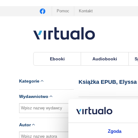
Pomoc
Kontakt
Ebooki
Audiobooki
S
Virtualo.pl
›
Książka EPUB, autor Elyssa Maxx
Kategorie
Książka EPUB, Elyss
Wydawnictwo
Brak pozycji.
Autor
Zgoda