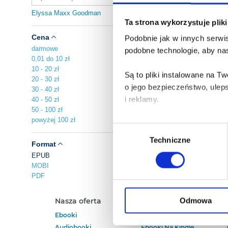
Elyssa Maxx Goodman
Ta strona wykorzystuje plik
Cena
Podobnie jak w innych serwis
darmowe
podobne technologie, aby nas
0,01 do 10 zł
10 - 20 zł
Są to pliki instalowane na 
20 - 30 zł
o jego bezpieczeństwo, ulep
30 - 40 zł
i reklamy.
40 - 50 zł
50 - 100 zł
powyżej 100 zł
Poza plikami, które są nam n
Wybór
Twojej zgody.
Techniczne
zgody
Format
EPUB
Każda udzielona zgoda popra
MOBI
PDF
Zgoda na pliki cookies jest
rogu strony.
Odmowa
Nasza oferta
Polecamy
Ebooki
Darmowe Ebooki
Więcej informacji o korzyst
Audiobooki
Ebooki Na Kindle