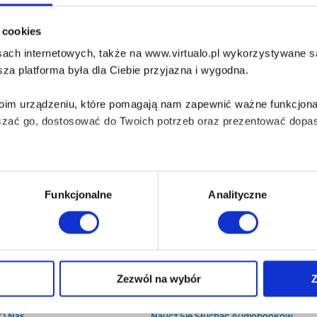
i cookies
ach internetowych, także na www.virtualo.pl wykorzystywane są 
za platforma była dla Ciebie przyjazna i wygodna.
Twoim urządzeniu, które pomagają nam zapewnić ważne funkcjona
szać go, dostosować do Twoich potrzeb oraz prezentować dopas
iezbędne do prawidłowego i bezpiecznego działania serwisu - s
Funkcjonalne
Analityczne
wi Twoje doświadczenia jeśli jesteś naszym Użytkownikiem.
 dobrowolna i można ją zmienić w dowolnym momencie, klikając 
Zezwól na wybór
Z
O Virtualo
Baza wiedzy
Kontakt
Który Format Ebooka Wybrać?
aniu przez nas z plików cookies oraz o przetwarzaniu Twoich d
O Nas
Naucz Się Słuchać Audiobooków